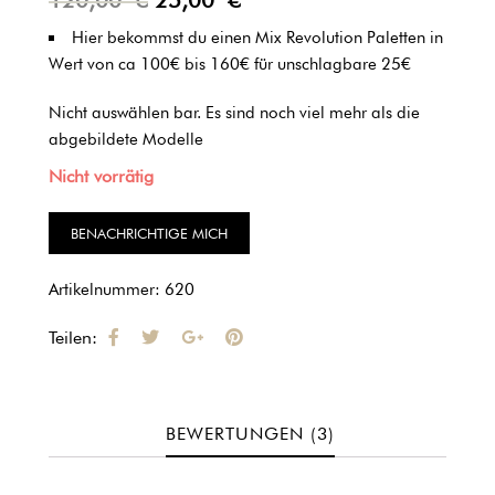
120,00
€
25,00
€
5.00
von 5,
basierend
auf
Hier bekommst du einen Mix Revolution Paletten in
Kundenbewertungen
Wert von ca 100€ bis 160€ für unschlagbare 25€
Nicht auswählen bar. Es sind noch viel mehr als die
abgebildete Modelle
Nicht vorrätig
Artikelnummer:
620
Teilen:
BEWERTUNGEN (3)