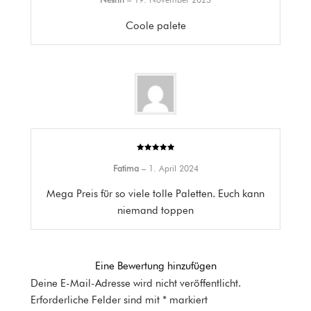
Coole palete
Bewertet mit
5
von 5
Fatima
–
1. April 2024
Mega Preis für so viele tolle Paletten. Euch kann
niemand toppen
Eine Bewertung hinzufügen
Deine E-Mail-Adresse wird nicht veröffentlicht.
Erforderliche Felder sind mit
*
markiert