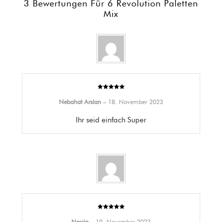
3 Bewertungen Für
6 Revolution Paletten
Mix
Bewertet mit
5
von 5
Nebahat Arslan
–
18. November 2023
Ihr seid einfach Super
Bewertet mit
5
von 5
Nesrin
–
19. November 2023