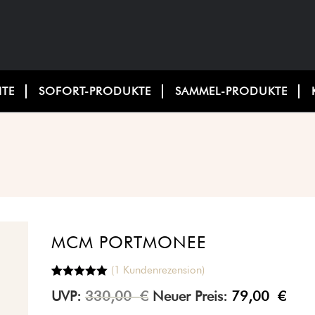
ITE
SOFORT-PRODUKTE
SAMMEL-PRODUKTE
MCM PORTMONEE
(
1
Kundenrezension)
Bewertet mit
1
UVP:
330,00
€
Neuer Preis:
79,00
€
5.00
von 5,
basierend