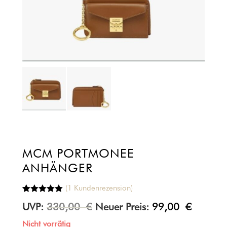
MCM PORTMONEE
ANHÄNGER
(
1
Kundenrezension)
Bewertet mit
1
UVP:
330,00
€
Neuer Preis:
99,00
€
5.00
von 5,
basierend
auf
Nicht vorrätig