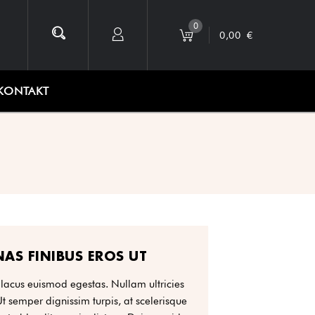
0
0,00
€
KONTAKT
AS FINIBUS EROS UT
 lacus euismod egestas. Nullam ultricies
 Ut semper dignissim turpis, at scelerisque