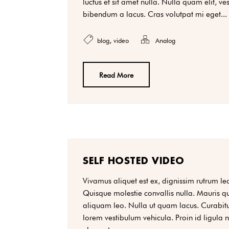
luctus et sit amet nulla. Nulla quam elit, v
bibendum a lacus. Cras volutpat mi eget...
,
blog
video
Analog
Read More
SELF HOSTED VIDEO
Vivamus aliquet est ex, dignissim rutrum lec
Quisque molestie convallis nulla. Mauris qu
aliquam leo. Nulla ut quam lacus. Curab
lorem vestibulum vehicula. Proin id ligula n