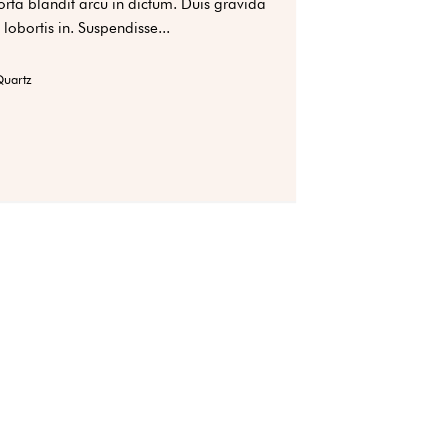
orta blandit arcu in dictum. Duis gravida
 lobortis in. Suspendisse...
uartz