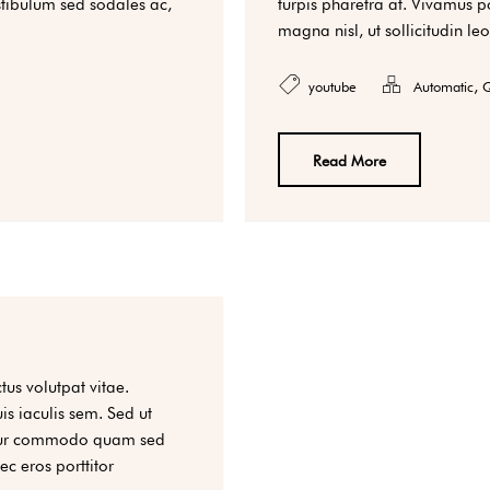
estibulum sed sodales ac,
turpis pharetra at. Vivamus p
magna nisl, ut sollicitudin leo
,
youtube
Automatic
Q
Read More
tus volutpat vitae.
is iaculis sem. Sed ut
itur commodo quam sed
ec eros porttitor