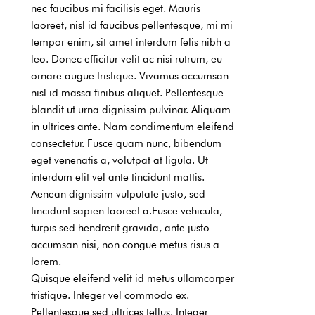
nec faucibus mi facilisis eget.
Mauris
laoreet, nisl id faucibus pellentesque, mi mi
tempor enim, sit amet interdum felis nibh a
leo.
Donec efficitur velit ac nisi rutrum, eu
ornare augue tristique.
Vivamus accumsan
nisl id massa finibus aliquet.
Pellentesque
blandit ut urna dignissim pulvinar.
Aliquam
in ultrices ante.
Nam condimentum eleifend
consectetur.
Fusce quam nunc, bibendum
eget venenatis a, volutpat at ligula.
Ut
interdum elit vel ante tincidunt mattis.
Aenean dignissim vulputate justo, sed
tincidunt sapien laoreet a.
Fusce vehicula,
turpis sed hendrerit gravida, ante justo
accumsan nisi, non congue metus risus a
lorem.
Quisque eleifend velit id metus ullamcorper
tristique.
Integer vel commodo ex.
Pellentesque sed ultrices tellus.
Integer